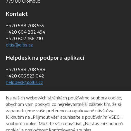
779 00 Olomouc
Kontakt
+420 588 208 555
+420 604 282 494
+420 607 166 710
oltis@oltis.cz
Helpdesk na podporu aplikací
+420 588 208 588
+420 605 523 042
helpdesk@oltis.cz
Fakturační údaje
Na našich webových stránkách používáme soubory cookie,
abychom vám poskytli co nejrelevantnější zážitek tím, že si
IČO:
268 47 281
zapamatujeme vaše preference a opakované návštěvy.
DIČ:
CZ26847281
Kliknutím na „Přijmout vše“ souhlasíte s používáním VŠECH
souborů cookie. Můžete však navštívit „Nastavení souborů
cookie“ a poskytnout kontrolovaný souhlas.