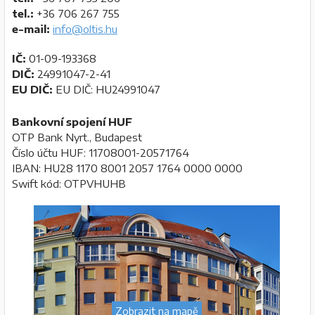
tel.:
+36 706 267 755
e-mail:
info@oltis.hu
IČ:
01-09-193368
DIČ:
24991047-2-41
EU DIČ:
EU DIČ: HU24991047
Bankovní spojení HUF
OTP Bank Nyrt., Budapest
Číslo účtu HUF: 11708001-20571764
IBAN: HU28 1170 8001 2057 1764 0000 0000
Swift kód: OTPVHUHB
Zobrazit na mapě