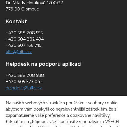
Dr. Milady Horákové 1200/27
779 00 Olomouc
Kontakt
+420 588 208 555
+420 604 282 494
+420 607 166 710
oltis@oltis.cz
Helpdesk na podporu aplikací
+420 588 208 588
+420 605 523 042
helpdesk@oltis.cz
Fakturační údaje
Na našich webových stránkách používáme soubory cookie,
abychom vám poskytli co nejrelevantnější zážitek tím, že si
IČO:
268 47 281
zapamatujeme vaše preference a opakované návštěvy.
DIČ:
CZ26847281
Kliknutím na „Přijmout vše“ souhlasíte s používáním VŠECH