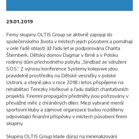
29.01.2019
Firmy skupiny OLTIS Group se aktivně zapojují do
společenského života v místech jejich působení a pomáhají
v celé řadě oblastí. Již řadu let je podporována Charita
Šternberk, Dětský domov Dagmar v Brně a v Polsku
rodinný dům přechodného pobytu „Sindbad ze sdružení
S.O.S.“ Z výnosu konference Systemy kolejowe jdou
pravidelně prostředky na Dětské vesničky v polské
Ustroni, a stejně jako v roce 2018 i letos přispějeme na
rehabilitaci Terezky Hoňkové a řadu dalších charitativních
projektů. Firemní propagační předměty jsou pořizovány v
převážné míře z chráněných dílen. Mezi vybrané menší
sportovní kluby a zájmové organizace budou rozděleny
odpovídající finanční příspěvky v místech působení firem
skupiny.
Skupina OLTIS Group klade důraz na minimalizování