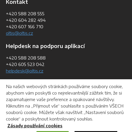
Kontakt
+420 588 208 555
+420 604 282 494
+420 607 166 710
oltis@oltis.cz
Helpdesk na podporu aplikací
+420 588 208 588
+420 605 523 042
helpdesk@oltis.cz
Fakturační údaje
Na našich webových stránkách používáme soubory cookie,
abychom vám poskytli co nejrelevantnější zážitek tím, že si
IČO:
268 47 281
zapamatujeme vaše preference a opakované návštěvy.
DIČ:
CZ26847281
Kliknutím na „Přijmout vše“ souhlasíte s používáním VŠECH
souborů cookie. Můžete však navštívit „Nastavení souborů
cookie“ a poskytnout kontrolovaný souhlas.
Helpdesk
Ke stažení
Webmaster
Zásady používání cookies