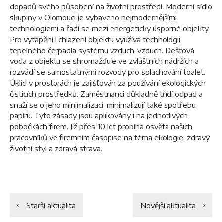
dopadů svého působení na životní prostředí. Moderní sídlo
skupiny v Olomouci je vybaveno nejmodernějšími
technologiemi a řadí se mezi energeticky úsporné objekty.
Pro vytápění i chlazení objektu využívá technologii
tepelného čerpadla systému vzduch-vzduch. Dešťová
voda z objektu se shromažďuje ve zvláštních nádržích a
rozvádí se samostatnými rozvody pro splachování toalet.
Úklid v prostorách je zajišťován za používání ekologických
čisticích prostředků. Zaměstnanci důkladně třídí odpad a
snaží se o jeho minimalizaci, minimalizují také spotřebu
papíru. Tyto zásady jsou aplikovány i na jednotlivých
pobočkách firem. Již přes 10 let probíhá osvěta našich
pracovníků ve firemním časopise na téma ekologie, zdravý
životní styl a zdravá strava.
Starší aktualita
Novější aktualita