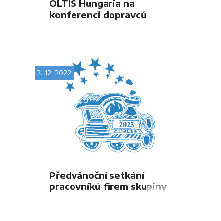
OLTIS Hungaria na
konferenci dopravců
„Szállítmányozás 2022”
2. 12. 2022
Předvánoční setkání
pracovníků firem skupiny
OLTIS Group v Praze