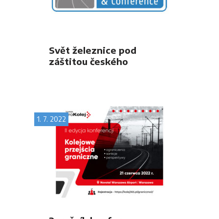
Svět železnice pod
záštitou českého
předsednictví v Radě EU v
říjnu v Praze
1. 7. 2022