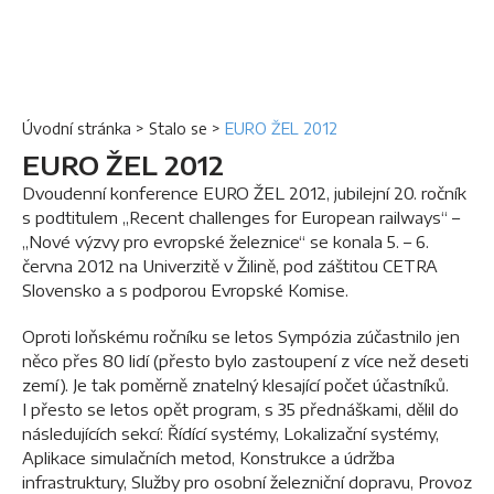
Úvodní stránka
>
Stalo se
>
EURO ŽEL 2012
EURO ŽEL 2012
Dvoudenní konference EURO ŽEL 2012, jubilejní 20. ročník
s podtitulem „Recent challenges for European railways“ –
„Nové výzvy pro evropské železnice“ se konala 5. – 6.
června 2012 na Univerzitě v Žilině, pod záštitou CETRA
Slovensko a s podporou Evropské Komise.
Oproti loňskému ročníku se letos Sympózia zúčastnilo jen
něco přes 80 lidí (přesto bylo zastoupení z více než deseti
zemí). Je tak poměrně znatelný klesající počet účastníků.
I přesto se letos opět program, s 35 přednáškami, dělil do
následujících sekcí: Řídící systémy, Lokalizační systémy,
Aplikace simulačních metod, Konstrukce a údržba
infrastruktury, Služby pro osobní železniční dopravu, Provoz