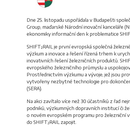
Dne 25. listopadu uspořádala v Budapešti spol
Group, maďarské Národní inovační kanceláře (N
ekonomiky informační den k problematice SHI
SHIFT²RAIL je první evropská společná železničn
výzkum a inovace a řešení řízená trhem k urych
inovativních řešení železničních produktů. 
evropského železničního průmyslu a uspokojov
Prostřednictvím výzkumu a vývoje, jež jsou pro
vytvořeny nezbytné technologie pro dokončen
(SERA).
Na akci zavítalo více než 30 účastníků z řad n
podniků, výzkumných dopravních institucí či žel
o novém evropském programu pro železniční vý
do SHIFT²RAIL zapojit.