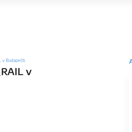
L v Budapešti
²RAIL v