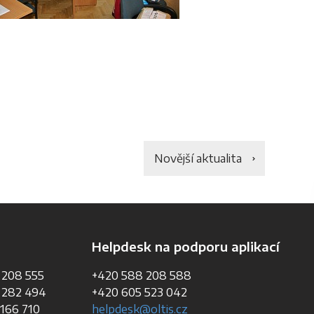
Novější aktualita
Helpdesk na podporu aplikací
 208 555
+420 588 208 588
 282 494
+420 605 523 042
166 710
helpdesk@oltis.cz