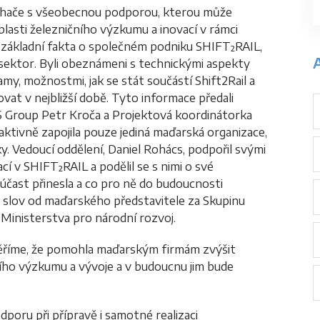
chače s všeobecnou podporou, kterou může
asti železničního výzkumu a inovací v rámci
 základní fakta o společném podniku SHIFT²RAIL,
A
 sektor. Byli obeznámeni s technickými aspekty
y, možnostmi, jak se stát součástí Shift2Rail a
vat v nejbližší době. Tyto informace předali
 Group Petr Kroča a Projektová koordinátorka
aktivně zapojila pouze jediná maďarská organizace,
. Vedoucí oddělení, Daniel Rohács, podpořil svými
cí v SHIFT²RAIL a podělil se s nimi o své
í účast přinesla a co pro ně do budoucnosti
 slov od maďarského představitele za Skupinu
Ministerstva pro národní rozvoj.
ěříme, že pomohla maďarským firmám zvýšit
ho výzkumu a vývoje a v budoucnu jim bude
oru při přípravě i samotné realizaci