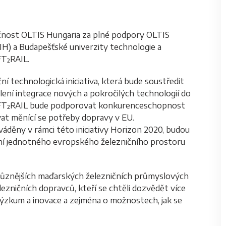
ečnost OLTIS Hungaria za plné podpory OLTIS
IH) a Budapešťské univerzity technologie a
FT²RAIL.
í technologická iniciativa, která bude soustředit
lení integrace nových a pokročilých technologií do
SHIFT²RAIL bude podporovat konkurenceschopnost
at měnící se potřeby dopravy v EU.
váděny v rámci této iniciativy Horizon 2020, budou
í jednotného evropského železničního prostoru
ejrůznějších maďarských železničních průmyslových
ezničních dopravců, kteří se chtěli dozvědět více
zkum a inovace a zejména o možnostech, jak se