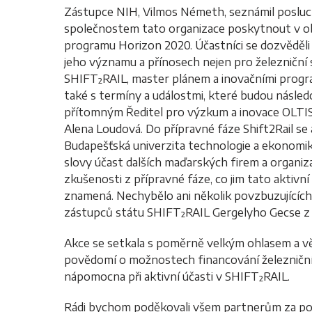
Zástupce NIH, Vilmos Németh, seznámil poslu
společnostem tato organizace poskytnout v obl
programu Horizon 2020. Účastníci se dozvěděli
jeho významu a přínosech nejen pro železniční
SHIFT²RAIL, master plánem a inovačními program
také s termíny a událostmi, které budou následo
přítomným Ředitel pro výzkum a inovace OLTIS
Alena Loudová. Do přípravné fáze Shift2Rail se 
Budapešťská univerzita technologie a ekonomiky
slovy účast dalších maďarských firem a organiza
zkušenosti z přípravné fáze, co jim tato aktivn
znamená. Nechybělo ani několik povzbuzujících
zástupců státu SHIFT²RAIL Gergelyho Gecse z 
Akce se setkala s poměrně velkým ohlasem a v
povědomí o možnostech financování železniční
nápomocna při aktivní účasti v SHIFT²RAIL.
Rádi bychom poděkovali všem partnerům za podp