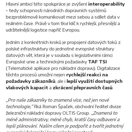
Hlavní ambicí této spolupráce je zvýšení
interoperability
– tedy schopnosti národních dopravních systémů
bezproblémově komunikovat mezi sebou a sdílet data v
reálném čase. Právě v tom tkví klíč k rychlejší, přesnější a
udržitelnější logistice napříč Evropou.
Jedním z konkrétních kroků je propojení datových toků z
polské infrastruktury do jednotné evropské struktury
datových vět, která je v souladu s legislativními rámci
Evropské unie a technickými požadavky
TAF TSI
(Telematické aplikace pro nákladní dopravu). Digitalizace
těchto procesů umožní nejen
rychlejší reakci na
požadavky zákazníků
, ale i
lepší využití dostupných
vlakových kapacit
a
zkrácení přepravních časů
.
„Pro naše zákazníky to znamená více, než jen nové
technologie,“
říká Roman Špaček, obchodní ředitel divize
železniční nákladní dopravy OLTIS Group.
„Znamená to
méně administrativy, méně chyb, kratší časy odbavení a
lepší plánování. Naším cílem je podpořit a tvořit jednotný