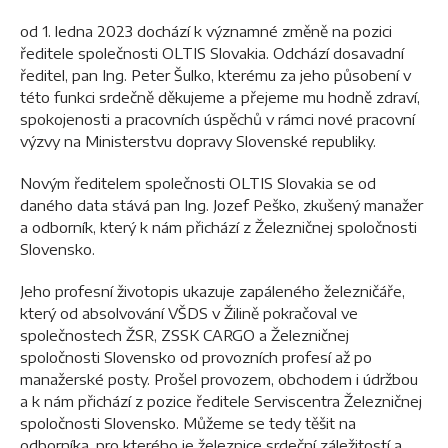
od 1. ledna 2023 dochází k významné změně na pozici
ředitele společnosti OLTIS Slovakia. Odchází dosavadní
ředitel, pan Ing. Peter Šulko, kterému za jeho působení v
této funkci srdečně děkujeme a přejeme mu hodně zdraví,
spokojenosti a pracovních úspěchů v rámci nové pracovní
výzvy na Ministerstvu dopravy Slovenské republiky.
Novým ředitelem společnosti OLTIS Slovakia se od
daného data stává pan Ing. Jozef Peško, zkušený manažer
a odborník, který k nám přichází z Železničnej spoločnosti
Slovensko.
Jeho profesní životopis ukazuje zapáleného železničáře,
který od absolvování VŠDS v Žilině pokračoval ve
společnostech ŽSR, ZSSK CARGO a Železničnej
spoločnosti Slovensko od provozních profesí až po
manažerské posty. Prošel provozem, obchodem i údržbou
a k nám přichází z pozice ředitele Serviscentra Železničnej
spoločnosti Slovensko. Můžeme se tedy těšit na
odborníka, pro kterého je železnice srdeční záležitostí a