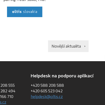
Novější aktualita
Helpdesk na podporu aplikací
 208 555
+420 588 208 588
 282 494
+420 605 523 042
166 710
helpdesk@oltis.cz
s.cz