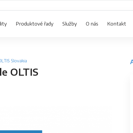
ity
Produktové řady
Služby
O nás
Kontakt
OLTIS Slovakia
le OLTIS