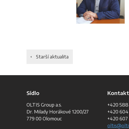
Starší aktualita
Sídlo
Kontakt
OLTIS Group a.s.
+420 588
Dr. Milady Horákové 1200/27
+420 604
779 00 Olomouc
+420 607 
oltis@olti