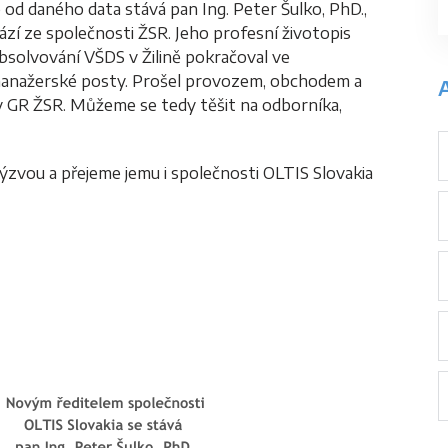
od daného data stává pan Ing. Peter Šulko, PhD.,
zí ze společnosti ŽSR. Jeho profesní životopis
bsolvování VŠDS v Žilině pokračoval ve
manažerské posty. Prošel provozem, obchodem a
A
vy GR ŽSR. Můžeme se tedy těšit na odborníka,
výzvou a přejeme jemu i společnosti OLTIS Slovakia