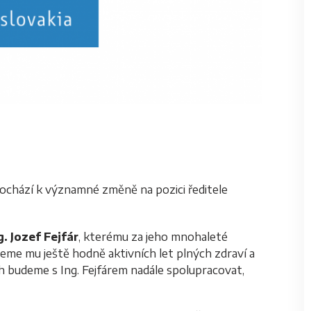
 dochází k významné změně na pozici ředitele
g. Jozef Fejfár
, kterému za jeho mnohaleté
eme mu ještě hodně aktivních let plných zdraví a
h budeme s Ing. Fejfárem nadále spolupracovat,