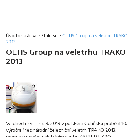
Úvodní stránka
>
Stalo se
>
OLTIS Group na veletrhu TRAKO
2013
OLTIS Group na veletrhu TRAKO
2013
Ve dnech 24. – 27. 9. 2013 v polském Gdaňsku proběhl 10.
výroční Mezinárodní železniční veletrh TRAKO 2013,
poprvé v novém veletržním centru AMBER EXPO.