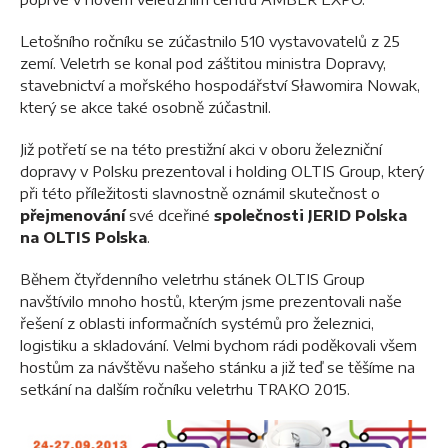
Letošního ročníku se zúčastnilo 510 vystavovatelů z 25
zemí. Veletrh se konal pod záštitou ministra Dopravy,
stavebnictví a mořského hospodářství Sławomira Nowak,
který se akce také osobně zúčastnil.
Již potřetí se na této prestižní akci v oboru železniční
dopravy v Polsku prezentoval i holding OLTIS Group, který
při této příležitosti slavnostně oznámil skutečnost o
přejmenování
své dceřiné
společnosti JERID Polska
na OLTIS Polska
.
Během čtyřdenního veletrhu stánek OLTIS Group
navštívilo mnoho hostů, kterým jsme prezentovali naše
řešení z oblasti informačních systémů pro železnici,
logistiku a skladování. Velmi bychom rádi poděkovali všem
hostům za návštěvu našeho stánku a již teď se těšíme na
setkání na dalším ročníku veletrhu TRAKO 2015.