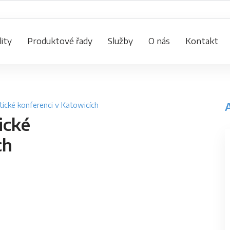
ity
Produktové řady
Služby
O nás
Kontakt
tické konferenci v Katowicích
ické
ch