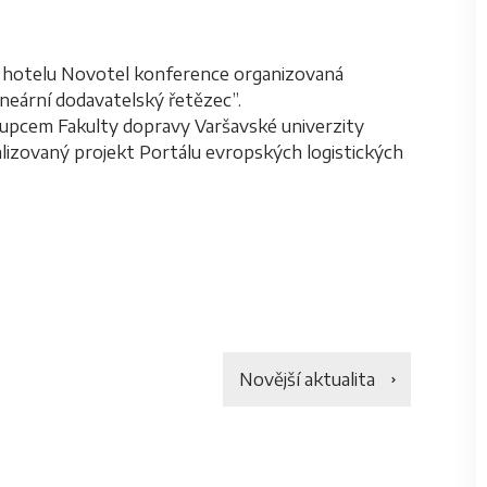
v hotelu Novotel konference organizovaná
ární dodavatelský řetězec”.
tupcem Fakulty dopravy Varšavské univerzity
izovaný projekt Portálu evropských logistických
Novější aktualita