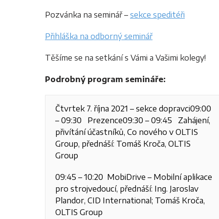
Pozvánka na seminář –
sekce speditéři
Přihláška na odborný seminář
Těšíme se na setkání s Vámi a Vašimi kolegy!
Podrobný program semináře:
Čtvrtek 7. října 2021 – sekce dopravci
09:00
– 09:30 Prezence
09:30 – 09:45 Zahájení,
přivítání účastníků, C
o nového v OLTIS
Group, přednáší: Tomáš Kroča, OLTIS
Group
09:45 – 10:20 MobiDrive – Mobilní aplikace
pro strojvedoucí, přednáší: Ing. Jaroslav
Plandor, CID International; Tomáš Kroča,
OLTIS Group