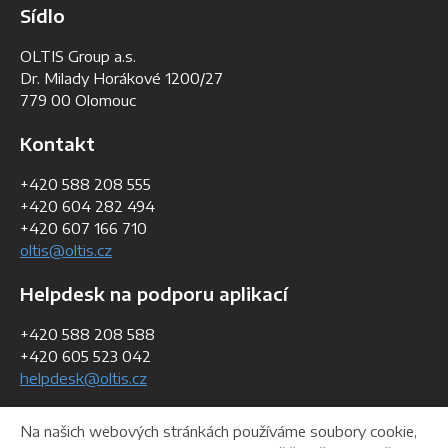
Sídlo
OLTIS Group a.s.
Dr. Milady Horákové 1200/27
779 00 Olomouc
Kontakt
+420 588 208 555
+420 604 282 494
+420 607 166 710
oltis@oltis.cz
Helpdesk na podporu aplikací
+420 588 208 588
+420 605 523 042
helpdesk@oltis.cz
Fakturační údaje
Na našich webových stránkách používáme soubory cookie,