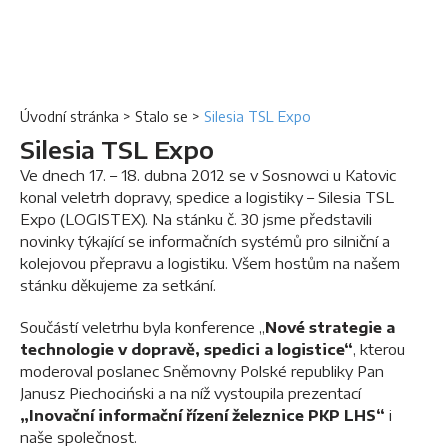
Úvodní stránka
>
Stalo se
>
Silesia TSL Expo
Silesia TSL Expo
Ve dnech 17. – 18. dubna 2012 se v Sosnowci u Katovic
konal veletrh dopravy, spedice a logistiky – Silesia TSL
Expo (LOGISTEX). Na stánku č. 30 jsme představili
novinky týkající se informačních systémů pro silniční a
kolejovou přepravu a logistiku. Všem hostům na našem
stánku děkujeme za setkání.
Součástí veletrhu byla konference „
Nové strategie a
technologie v dopravě, spedici a logistice“
, kterou
moderoval poslanec Sněmovny Polské republiky Pan
Janusz Piechociński a na níž vystoupila prezentací
„Inovační informační řízení železnice PKP LHS“
i
naše společnost.