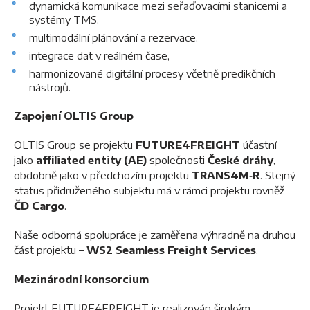
dynamická komunikace mezi seřaďovacími stanicemi a
systémy TMS,
multimodální plánování a rezervace,
integrace dat v reálném čase,
harmonizované digitální procesy včetně predikčních
nástrojů.
Zapojení OLTIS Group
OLTIS Group se projektu
FUTURE4FREIGHT
účastní
jako
affiliated entity (AE)
společnosti
České dráhy
,
obdobně jako v předchozím projektu
TRANS4M‑R
. Stejný
status přidruženého subjektu má v rámci projektu rovněž
ČD Cargo
.
Naše odborná spolupráce je zaměřena výhradně na druhou
část projektu –
WS2 Seamless Freight Services
.
Mezinárodní konsorcium
Projekt FUTURE4FREIGHT je realizován širokým