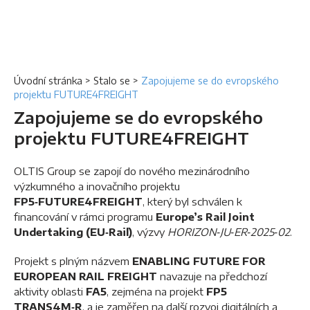
Úvodní stránka
>
Stalo se
>
Zapojujeme se do evropského
projektu FUTURE4FREIGHT
Zapojujeme se do evropského
projektu FUTURE4FREIGHT
OLTIS Group se zapojí do nového mezinárodního
výzkumného a inovačního projektu
FP5‑FUTURE4FREIGHT
, který byl schválen k
financování v rámci programu
Europe’s Rail Joint
Undertaking (EU‑Rail)
, výzvy
HORIZON‑JU‑ER‑2025‑02
.
Projekt s plným názvem
ENABLING FUTURE FOR
EUROPEAN RAIL FREIGHT
navazuje na předchozí
aktivity oblasti
FA5
, zejména na projekt
FP5
TRANS4M‑R
, a je zaměřen na další rozvoj digitálních a