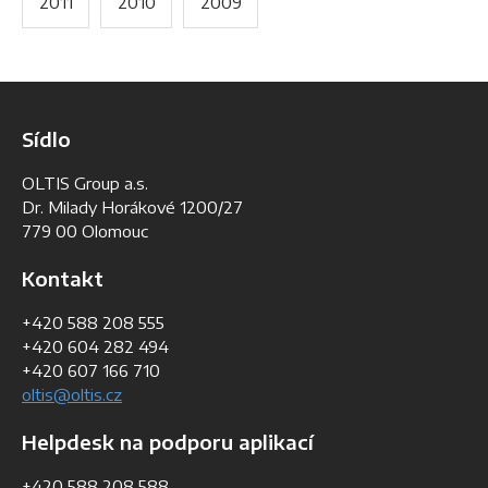
2011
2010
2009
Sídlo
OLTIS Group a.s.
Dr. Milady Horákové 1200/27
779 00 Olomouc
Kontakt
+420 588 208 555
+420 604 282 494
+420 607 166 710
oltis@oltis.cz
Helpdesk na podporu aplikací
+420 588 208 588