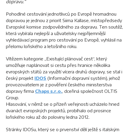
dopravu.“
Pohodlné cestování jednotlivců po Evropě hromadnou
dopravou je jednou z priorit Siima Kallase, místopředsedy
Evropské komise zodpovědného za dopravu. Ten soutěž,
která vybírala nejlepší a uživatelsky nejpříjemnější
vyhledávací program pro cestování po Evropě, vyhlásil na
přelomu loňského a letošního roku.
Vítězem kategorie „Existující plánovač cest“, který
umožňuje naplánovat si cestu přes hranice několika
evropských států za využití vícera druhů dopravy, se stal i
český projekt
IDOS
(Informační dopravní systém), jehož
provozovatelem je z pověření českého ministerstva
dopravy firma
Chaps s.r.o.
, dceřiná společnost OLTIS
Group.
Hlasování, v němž se o přízeň veřejnosti ucházelo hned
dvanáct evropských projektů, probíhalo od prosince
loňského roku až do poloviny ledna 2012.
Stránky IDOSu, který se o prvenství dělí ještě s italským