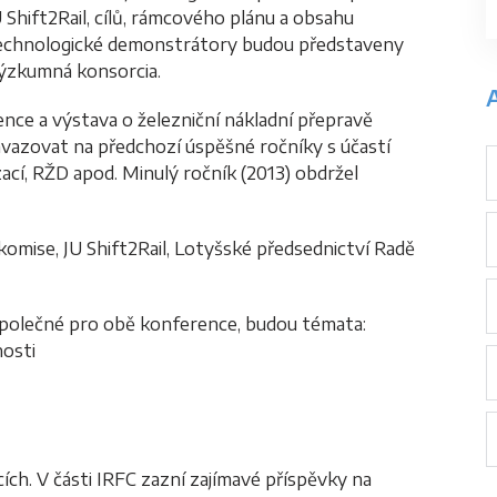
 Shift2Rail, cílů, rámcového plánu a obsahu
 technologické demonstrátory budou představeny
 výzkumná konsorcia.
A
ence a výstava o železniční nákladní přepravě
navazovat na předchozí úspěšné ročníky s účastí
ací, RŽD apod. Minulý ročník (2013) obdržel
mise, JU Shift2Rail, Lotyšské předsednictví Radě
společné pro obě konference, budou témata:
osti
ích. V části IRFC zazní zajímavé příspěvky na