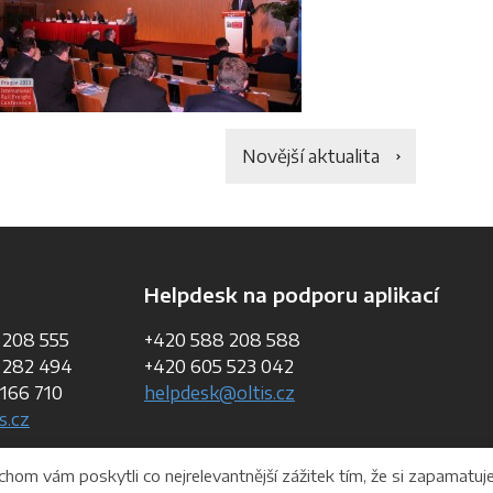
Novější aktualita
Helpdesk na podporu aplikací
 208 555
+420 588 208 588
 282 494
+420 605 523 042
166 710
helpdesk@oltis.cz
s.cz
om vám poskytli co nejrelevantnější zážitek tím, že si zapamatu