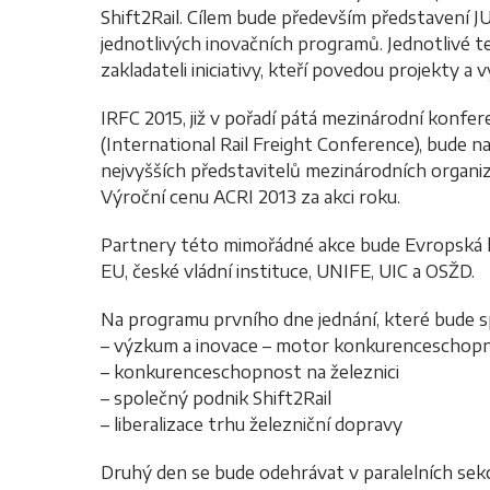
Shift2Rail. Cílem bude především představení JU
jednotlivých inovačních programů. Jednotlivé
zakladateli iniciativy, kteří povedou projekty a
IRFC 2015, již v pořadí pátá mezinárodní konfer
(International Rail Freight Conference), bude 
nejvyšších představitelů mezinárodních organiz
Výroční cenu ACRI 2013 za akci roku.
Partnery této mimořádné akce bude Evropská ko
EU, české vládní instituce, UNIFE, UIC a OSŽD.
Na programu prvního dne jednání, které bude 
– výzkum a inovace – motor konkurenceschopn
– konkurenceschopnost na železnici
– společný podnik Shift2Rail
– liberalizace trhu železniční dopravy
Druhý den se bude odehrávat v paralelních sekc