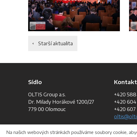
Starší aktualita
Sídlo
Kontakt
OLTIS Group a.s.
+420 588
Dr. Milady Horákové 1200/27
+420 604
779 00 Olomouc
+420 607 
oltis@olti
Na našich webových stránkách používáme soubory cookie, abych