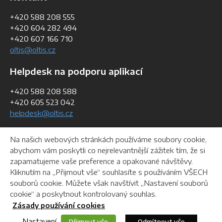
+420 588 208 555
+420 604 282 494
+420 607 166 710
oltis@oltis.cz
Helpdesk na podporu aplikací
+420 588 208 588
+420 605 523 042
helpdesk@oltis.cz
Fakturační údaje
Na našich webových stránkách používáme soubory cookie,
abychom vám poskytli co nejrelevantnější zážitek tím, že si
IČO:
268 47 281
zapamatujeme vaše preference a opakované návštěvy.
DIČ:
CZ26847281
Kliknutím na „Přijmout vše“ souhlasíte s používáním VŠECH
souborů cookie. Můžete však navštívit „Nastavení souborů
cookie“ a poskytnout kontrolovaný souhlas.
Helpdesk
Ke stažení
Webmaster
Zásady používání cookies
Nastavení
Přijmout vše
Odmítnout vše