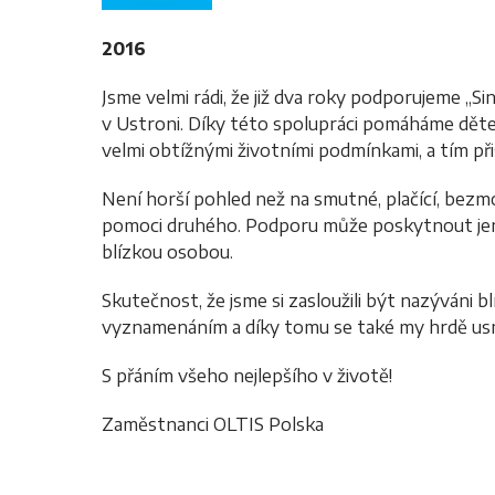
2016
Jsme velmi rádi, že již dva roky podporujeme „
v Ustroni. Díky této spolupráci pomáháme dětem
velmi obtížnými životními podmínkami, a tím přis
Není horší pohled než na smutné, plačící, bezm
pomoci druhého. Podporu může poskytnout jen 
blízkou osobou.
Skutečnost, že jsme si zasloužili být nazýváni b
vyznamenáním a díky tomu se také my hrdě us
S přáním všeho nejlepšího v životě!
Zaměstnanci OLTIS Polska