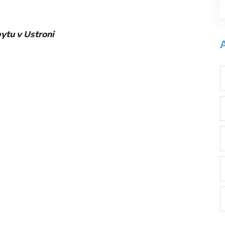
tu v Ustroni
A