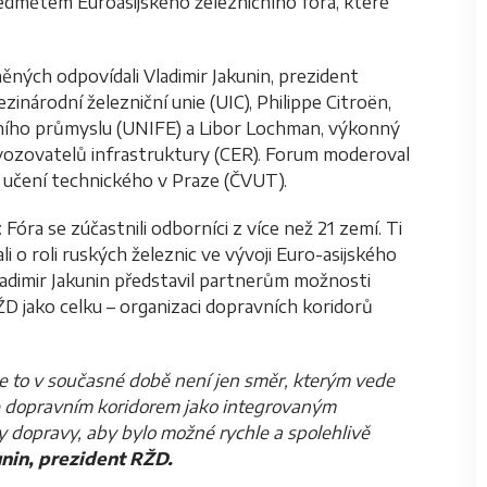
edmětem Euroasijského železničního fóra, které
ěných odpovídali Vladimir Jakunin, prezident
národní železniční unie (UIC), Philippe Citroën,
čního průmyslu (UNIFE) a Libor Lochman, výkonný
ovozovatelů infrastruktury (CER). Forum moderoval
učení technického v Praze (ČVUT).
Fóra se zúčastnili odborníci z více než 21 zemí. Ti
ali o roli ruských železnic ve vývoji Euro-asijského
ladimir Jakunin představil partnerům možnosti
ŽD jako celku – organizaci dopravních koridorů
e to v současné době není jen směr, kterým vede
se dopravním koridorem jako integrovaným
 dopravy, aby bylo možné rychle a spolehlivě
unin, prezident RŽD.