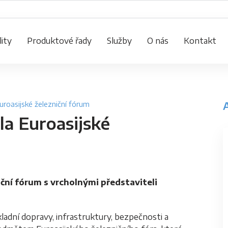
ity
Produktové řady
Služby
O nás
Kontakt
roasijské železniční fórum
a Euroasijské
iční fórum s vrcholnými představiteli
ladní dopravy, infrastruktury, bezpečnosti a