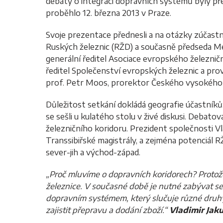
debaty o integraci dopravních systémů byly př
proběhlo 12. března 2013 v Praze.
Svoje prezentace přednesli a na otázky zúčastn
Ruských železnic (RŽD) a současně předseda Mezi
generální ředitel Asociace evropského železni
ředitel Společenství evropských železnic a pr
prof. Petr Moos, prorektor Českého vysokého 
Důležitost setkání dokládá geografie účastníků: 
se sešli u kulatého stolu v živé diskusi. Debatov
železničního koridoru. Prezident společnosti V
Transsibiřské magistrály, a zejména potenciál R
sever-jih a východ-západ.
„Proč mluvíme o dopravních koridorech? Protož
železnice. V současné době je nutné zabývat 
dopravním systémem, který slučuje různé druhy
zajistit přepravu a dodání zboží.“
Vladimir Jak