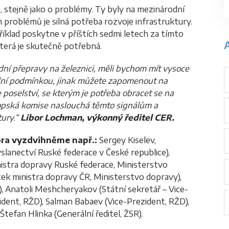
i, stejně jako o problémy. Ty byly na mezinárodní
 problémů je silná potřeba rozvoje infrastruktury.
říklad poskytne v příštích sedmi letech za tímto
A
která je skutečně potřebná.
dní přepravy na železnici, měli bychom mít vysoce
ladní podmínkou, jinak můžete zapomenout na
e poselství, se kterým je potřeba obracet se na
Evropská komise naslouchá těmto signálům a
ury.“
Libor Lochman, výkonný ředitel CER.
ra vyzdvihněme např.:
Sergey Kiselev,
lanectví Ruské federace v České republice),
nistra dopravy Ruské federace, Ministerstvo
ek ministra dopravy ČR, Ministerstvo dopravy),
), Anatoli Meshcheryakov (Státní sekretář – Vice-
ident, RŽD), Salman Babaev (Vice-Prezident, RŽD),
Štefan Hlinka (Generální ředitel, ŽSR).