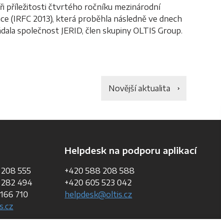
i příležitosti čtvrtého ročníku mezinárodní
ce (IRFC 2013), která proběhla následně ve dnech
ádala společnost JERID, člen skupiny OLTIS Group.
Novější aktualita
Helpdesk na podporu aplikací
 208 555
+420 588 208 588
 282 494
+420 605 523 042
166 710
helpdesk@oltis.cz
s.cz