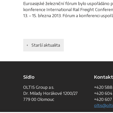
Euroasijské železniční fórum bylo uspořádáno př
konference International Rail Freight Conferen
13. – 15. března 2013. Fórum a konferenci uspoř
Starší aktualita
Sídlo
Kontakt
OLTIS Group a.s.
+420 588
Dr. Milady Horákové 1200/27
+420 604
779 00 Olomouc
+420 607 
oltis@olti