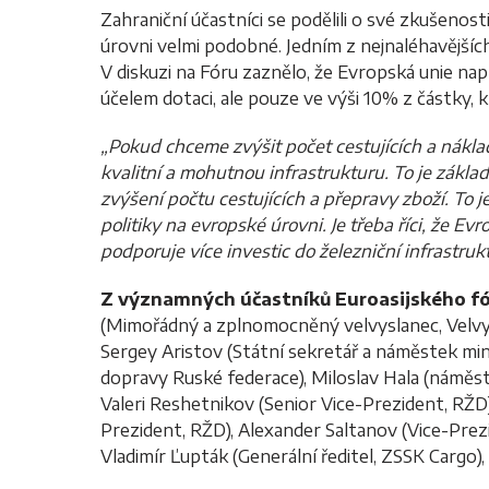
Zahraniční účastníci se podělili o své zkušenost
úrovni velmi podobné. Jedním z nejnaléhavějších
V diskuzi na Fóru zaznělo, že Evropská unie nap
účelem dotaci, ale pouze ve výši 10% z částky, 
„Pokud chceme zvýšit počet cestujících a nákla
kvalitní a mohutnou infrastrukturu. To je zák
zvýšení počtu cestujících a přepravy zboží. To j
politiky na evropské úrovni. Je třeba říci, že 
podporuje více investic do železniční infrastrukt
Z významných účastníků Euroasijského fó
(Mimořádný a zplnomocněný velvyslanec, Velvys
Sergey Aristov (Státní sekretář a náměstek mi
dopravy Ruské federace), Miloslav Hala (náměst
Valeri Reshetnikov (Senior Vice-Prezident, RŽD
Prezident, RŽD), Alexander Saltanov (Vice-Prez
Vladimír Ľupták (Generální ředitel, ZSSK Cargo), 