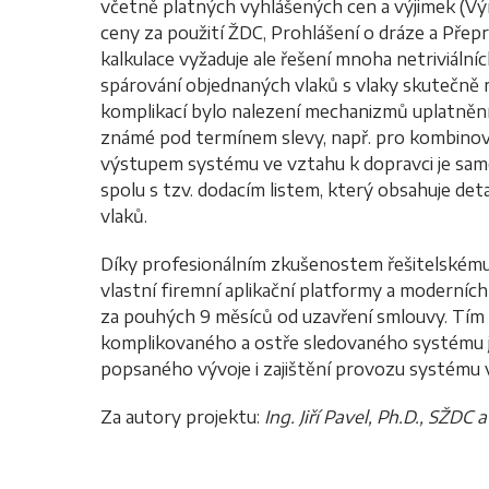
včetně platných vyhlášených cen a výjimek (Vý
ceny za použití ŽDC, Prohlášení o dráze a Přepra
kalkulace vyžaduje ale řešení mnoha netriviální
spárování objednaných vlaků s vlaky skutečně re
komplikací bylo nalezení mechanizmů uplatnění
známé pod termínem slevy, např. pro kombinova
výstupem systému ve vztahu k dopravci je samoz
spolu s tzv. dodacím listem, který obsahuje det
vlaků.
Díky profesionálním zkušenostem řešitelskému 
vlastní firemní aplikační platformy a moderních
za pouhých 9 měsíců od uzavření smlouvy. Tím ř
komplikovaného a ostře sledovaného systému j
popsaného vývoje i zajištění provozu systému v
Za autory projektu:
Ing. Jiří Pavel, Ph.D., SŽDC