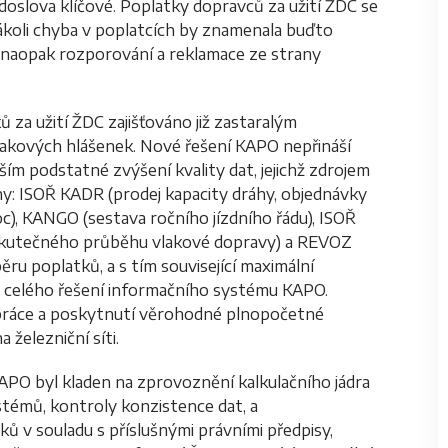
doslova klíčové. Poplatky dopravců za užití ŽDC se
kákoli chyba v poplatcích by znamenala buďto
 naopak rozporování a reklamace ze strany
 za užití ŽDC zajišťováno již zastaralým
lakových hlášenek. Nové řešení KAPO nepřináší
ím podstatné zvýšení kvality dat, jejichž zdrojem
y: ISOŘ KADR (prodej kapacity dráhy, objednávky
oc), KANGO (sestava ročního jízdního řádu), ISOŘ
 skutečného průběhu vlakové dopravy) a REVOZ
běru poplatků, a s tím související maximální
em celého řešení informačního systému KAPO.
 práce a poskytnutí věrohodné plnopočetné
 železniční síti.
APO byl kladen na zprovoznění kalkulačního jádra
témů, kontroly konzistence dat, a
ů v souladu s příslušnými právními předpisy,