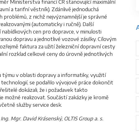
měr Ministerstva financí ČR stanovující maximální
vní a tarifní věstník). Zdánlivě jednoduchá
ch problémů, z nichž nejvýznamnější je správné
alizovanými (automaticky i ručně). Další
A
 nabídkových cen pro dopravce, v minulosti
nou dopravu a jednotlivé vozové zásilky. Cílovým
řejmě faktura za užití železniční dopravní cesty
ailní rozklad celkové ceny do úrovně jednotlivých
týmu v oblasti dopravy a informatiky, využití
 technologií, se podařilo vývojové práce dokončit
ešitelé dokázali, že i požadavek takto
e možné realizovat. Součástí zakázky je kromě
četně služby service desk.
 a Ing. Mgr. David Krásenský, OLTIS Group a. s.