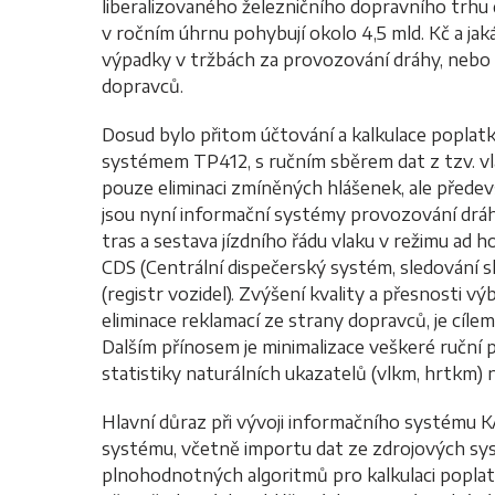
liberalizovaného železničního dopravního trhu 
v ročním úhrnu pohybují okolo 4,5 mld. Kč a ja
výpadky v tržbách za provozování dráhy, nebo
dopravců.
Dosud bylo přitom účtování a kalkulace poplatků
systémem TP412, s ručním sběrem dat z tzv. v
pouze eliminaci zmíněných hlášenek, ale předevš
jsou nyní informační systémy provozování dráh
tras a sestava jízdního řádu vlaku v režimu ad h
CDS (Centrální dispečerský systém, sledování
(registr vozidel). Zvýšení kvality a přesnosti vý
eliminace reklamací ze strany dopravců, je cíl
Dalším přínosem je minimalizace veškeré ruční
statistiky naturálních ukazatelů (vlkm, hrtkm) na
Hlavní důraz při vývoji informačního systému K
systému, včetně importu dat ze zdrojových sys
plnohodnotných algoritmů pro kalkulaci poplatk