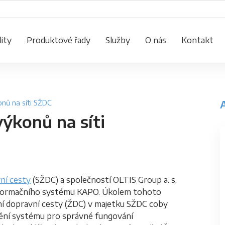
ity
Produktové řady
Služby
O nás
Kontakt
nů na síti SŽDC
ýkonů na síti
ní cesty
(SŽDC) a společností OLTIS Group a. s.
informačního systému KAPO. Úkolem tohoto
ční dopravní cesty (ŽDC) v majetku SŽDC coby
ění systému pro správné fungování