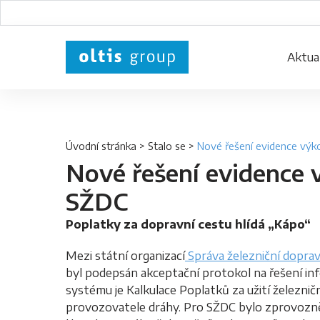
Aktual
Úvodní stránka
>
Stalo se
>
Nové řešení evidence výko
Nové řešení evidence v
SŽDC
Poplatky za dopravní cestu hlídá „Kápo“
Mezi státní organizací
Správa železniční doprav
byl podepsán akceptační protokol na řešení 
systému je Kalkulace Poplatků za užití železni
provozovatele dráhy. Pro SŽDC bylo zprovozn