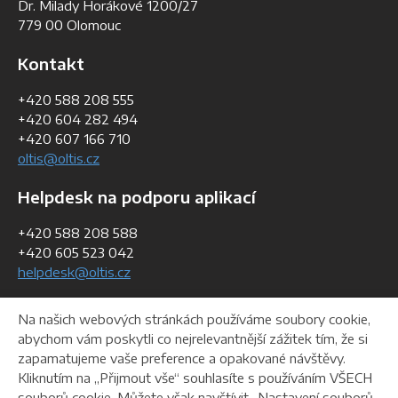
Dr. Milady Horákové 1200/27
779 00 Olomouc
Kontakt
+420 588 208 555
+420 604 282 494
+420 607 166 710
oltis@oltis.cz
Helpdesk na podporu aplikací
+420 588 208 588
+420 605 523 042
helpdesk@oltis.cz
Fakturační údaje
Na našich webových stránkách používáme soubory cookie,
abychom vám poskytli co nejrelevantnější zážitek tím, že si
IČO:
268 47 281
zapamatujeme vaše preference a opakované návštěvy.
DIČ:
CZ26847281
Kliknutím na „Přijmout vše“ souhlasíte s používáním VŠECH
souborů cookie. Můžete však navštívit „Nastavení souborů