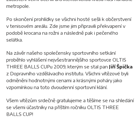
metropole.
Po skončení prohlídky se všichni hosté sešli k občerstvení
v tenisovém areálu. Zde jsme jim připravili překvapení v
podobě krocana na rožni a následně pak i pečeného
selátka.
Na závěr našeho společensky sportovního setkání
proběhlo vyhlášení nejvšestrannějšího sportovce OLTIS
THREE BALLS CUPu 2009, kterým se stal pan
Jiří Špička
z Dopravního vzdělávacího institutu. Všichni vítězové byli
odměněni hodnotnými cenami a krásnými poháry jako
vzpomínkou na toto dvoudenní sportovní klání.
Všem vítězům srdečně gratulujeme a těšíme se na shledání
se všemi účastníky na příštím ročníku OLTIS THREE
BALLS CUP!