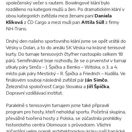
společenský večer s rautem. Bowlingové klání bylo
rozděleno na kategorii mužů a žen. Po dramatickém klání v
obou kategoriích zvítězila mezi ženami paní
Daniela
Kliková
z ČD Cargo a mezi muži pan
Attila Süll
z firmy
NH-Trans.
Druhý den našeho sportovního klání jsme se opět vrátili do
Vésky u Dolan, a to do areálu SK Véska na krásné tenisové
kurty. Do turnaje tenisových čtyřher nastoupilo celkem 18
párů. Semifinálové boje rozhodly, že se o prvenství v turnaji
utkaly páry Simčo – J. Špička a Benko – Witiska, o 3. a 4.
místo pak páry Mestický – R. Špička a Friedrich – Kuděla. Ve
finálovém souboji následně zvítězil pár
Ján Simčo
,
Železničná spoločnosť Cargo Slovakia a
Jiří Špička
,
Dopravní vzdělávací institut.
Paralelně s tenisovým turnajem jsme také připravili
program pro hosty, kteří neholdují sportu. Početná skupina,
převážně tvořená hosty z Polska, se zúčastnila prohlídky
historického centra Olomouce s průvodcem. Všichni
zúčastění velmi ocenili architektonickou krásu naší hanácké