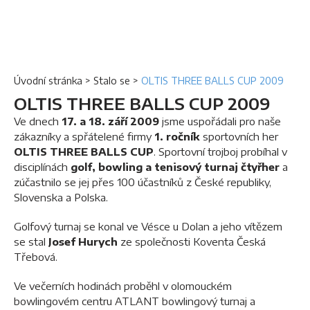
Úvodní stránka
>
Stalo se
>
OLTIS THREE BALLS CUP 2009
OLTIS THREE BALLS CUP 2009
Ve dnech
17. a 18. září 2009
jsme uspořádali pro naše
zákazníky a spřátelené firmy
1. ročník
sportovních her
OLTIS THREE BALLS CUP
. Sportovní trojboj probíhal v
disciplínách
golf, bowling a tenisový turnaj čtyřher
a
zúčastnilo se jej přes 100 účastníků z České republiky,
Slovenska a Polska.
Golfový turnaj se konal ve Vésce u Dolan a jeho vítězem
se stal
Josef Hurych
ze společnosti Koventa Česká
Třebová.
Ve večerních hodinách proběhl v olomouckém
bowlingovém centru ATLANT bowlingový turnaj a