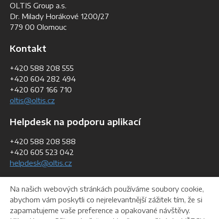
OLTIS Group a.s.
Dr. Milady Horákové 1200/27
779 00 Olomouc
Kontakt
+420 588 208 555
+420 604 282 494
+420 607 166 710
oltis@oltis.cz
Helpdesk na podporu aplikací
+420 588 208 588
+420 605 523 042
helpdesk@oltis.cz
Fakturační údaje
Na našich webových stránkách používáme soubory cookie,
abychom vám poskytli co nejrelevantnější zážitek tím, že si
IČO:
268 47 281
zapamatujeme vaše preference a opakované návštěvy.
DIČ:
CZ26847281