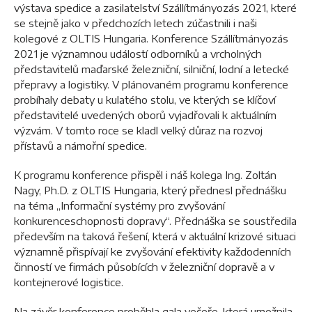
výstava spedice a zasilatelství Szállítmányozás 2021, které
se stejně jako v předchozích letech zúčastnili i naši
kolegové z OLTIS Hungaria. Konference Szállítmányozás
2021 je významnou událostí odborníků a vrcholných
představitelů maďarské železniční, silniční, lodní a letecké
přepravy a logistiky. V plánovaném programu konference
probíhaly debaty u kulatého stolu, ve kterých se klíčoví
představitelé uvedených oborů vyjadřovali k aktuálním
výzvám. V tomto roce se kladl velký důraz na rozvoj
přístavů a námořní spedice.
K programu konference přispěl i náš kolega Ing. Zoltán
Nagy, Ph.D. z OLTIS Hungaria, který přednesl přednášku
na téma „Informační systémy pro zvyšování
konkurenceschopnosti dopravy“. Přednáška se soustředila
především na taková řešení, která v aktuální krizové situaci
významně přispívají ke zvyšování efektivity každodenních
činností ve firmách působících v železniční dopravě a v
kontejnerové logistice.
Na závěr konference proběhla gala večeře, která umožnila