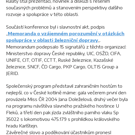
kulatý stůl prezentací, novinek a diskuzí s řešením
současných problémů a stanovením perspektivy dalšího
rozvoje a spolupráce v této oblasti.
Součástí konference byl i slavnostní akt, podpis
„
Memoranda o vzájemném porozumění v otázkách
spolupráce v oblasti železniční dopravy
„.
Memorandum podepsalo 15 signatářů z těchto organizací:
Ministerstvo dopravy České republiky, UIC, OSŽD, CIFA,
UNIFE, CIT, OTIF, CCTT, Ruské železnice, Kazašské
železnice, SNCF, ČD Cargo, PKP Cargo, OLTIS Group a
JERID.
Společenský program představil zahraničním hostům to
nejlepší, co v České kotlině máme: gala večerem první den
provázela Miss ČR 2004 Jana Doleželová, druhý večer byla
na programu návštěva slavného pražského hostince U
Fleků, a třetí den pak jízda zvláštního parního vlaku Sp
35022 s lokomotivou 475.179 s prohlídkou královského
hradu Karlštejn.
Závěrečné slovo a poděkování účastníkům pronesl