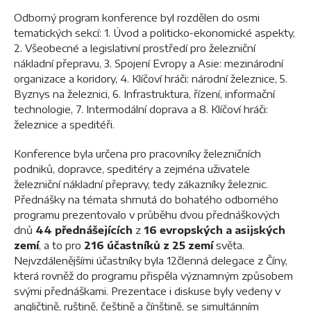
Odborný program konference byl rozdělen do osmi
tematických sekcí: 1. Úvod a politicko-ekonomické aspekty,
2. Všeobecné a legislativní prostředí pro železniční
nákladní přepravu, 3. Spojení Evropy a Asie: mezinárodní
organizace a koridory, 4. Klíčoví hráči: národní železnice, 5.
Byznys na železnici, 6. Infrastruktura, řízení, informační
technologie, 7. Intermodální doprava a 8. Klíčoví hráči:
železnice a speditéři.
Konference byla určena pro pracovníky železničních
podniků, dopravce, speditéry a zejména uživatele
železniční nákladní přepravy, tedy zákazníky železnic.
Přednášky na témata shrnutá do bohatého odborného
programu prezentovalo v průběhu dvou přednáškových
dnů
44 přednášejících
z
16 evropských a asijských
zemí
, a to pro
216 účastníků z 25 zemí
světa.
Nejvzdálenějšími účastníky byla 12členná delegace z Číny,
která rovněž do programu přispěla významným způsobem
svými přednáškami. Prezentace i diskuse byly vedeny v
angličtině, ruštině, češtině a čínštině, se simultánním