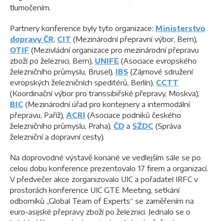
tlumočením.
Partnery konference byly tyto organizace:
Ministerstvo
dopravy ČR
,
CIT
(Mezinárodní přepravní výbor, Bern),
OTIF
(Mezivládní organizace pro mezinárodní přepravu
zboží po železnici, Bern),
UNIFE
(Asociace evropského
železničního průmyslu, Brusel),
IBS
(Zájmové sdružení
evropských železničních speditérů, Berlín),
CCTT
(Koordinační výbor pro transsibiřské přepravy, Moskva),
BIC
(Mezinárodní úřad pro kontejnery a intermodální
přepravu, Paříž),
ACRI
(Asociace podniků českého
železničního průmyslu, Praha),
ČD
a
SŽDC
(Správa
železniční a dopravní cesty).
Na doprovodné výstavě konané ve vedlejším sále se po
celou dobu konference prezentovalo 17 firem a organizací.
V předvečer akce zorganizovalo UIC a pořadatel IRFC v
prostorách konference UIC GTE Meeting, setkání
odborníků „Global Team of Experts“ se zaměřením na
euro-asijské přepravy zboží po železnici. Jednalo se o