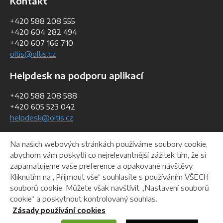
Kontakt
+420 588 208 555
+420 604 282 494
+420 607 166 710
oltis@oltis.cz
Helpdesk na podporu aplikací
+420 588 208 588
+420 605 523 042
helpdesk@oltis.cz
Fakturační údaje
Na našich webových stránkách používáme soubory cookie,
abychom vám poskytli co nejrelevantnější zážitek tím, že si
IČO:
268 47 281
zapamatujeme vaše preference a opakované návštěvy.
DIČ:
CZ26847281
Kliknutím na „Přijmout vše“ souhlasíte s používáním VŠECH
souborů cookie. Můžete však navštívit „Nastavení souborů
cookie“ a poskytnout kontrolovaný souhlas.
Helpdesk
Ke stažení
Webmaster
Zásady používání cookies